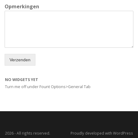
Opmerkingen
Verzenden
NO WIDGETS YET
Turn me off under Fount Options>General Tab
2026 - All rights reserved.
Proudly developed with WordPress