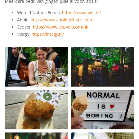
Meerdere bedrijven gingen jullie al voor, zoals:
Wereld Natuur Fonds:
https://www.wnf.nl/
Ahold:
https://www.aholddelhaize.com
Ecover:
https://www.ecover.com/nl/
Inergy:
https://inergy.nl/