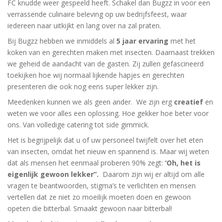
FC knudde weer gespeeld heeft. Schakel dan Bugzz in voor een
verrassende culinaire beleving op uw bedrijfsfeest, waar
iedereen naar uitkijkt en lang over na zal praten.
Bij Bugzz hebben we inmiddels al
5 jaar ervaring
met het
koken van en gerechten maken met insecten. Daarnaast trekken
we geheid de aandacht van de gasten. Zij zullen gefascineerd
toekijken hoe wij normaal lijkende hapjes en gerechten
presenteren die ook nog eens super lekker zijn.
Meedenken kunnen we als geen ander. We zijn erg
creatief
en
weten we voor alles een oplossing. Hoe gekker hoe beter voor
ons. Van volledige catering tot side gimmick.
Het is begrijpelijk dat u of uw personeel twijfelt over het eten
van insecten, omdat het nieuw en spannend is. Maar wij weten
dat als mensen het eenmaal proberen 90% zegt:
‘Oh, het is
eigenlijk gewoon lekker”.
Daarom zijn wij er altijd om alle
vragen te beantwoorden, stigma’s te verlichten en mensen
vertellen dat ze niet zo moeilijk moeten doen en gewoon
opeten die bitterbal. Smaakt gewoon naar bitterbal!